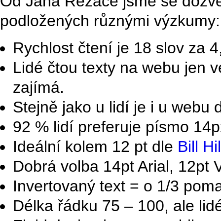
Od Jana Řezáče jsme se dozvě
podložených různými výzkumy:
Rychlost čtení je 18 slov za 4
Lidé čtou texty na webu jen v
zajímá.
Stejně jako u lidí je i u webu 
92 % lidí preferuje písmo 14p
Ideální kolem 12 pt dle
Bill Hil
Dobrá volba 14pt Arial, 12pt 
Invertovaný text = o 1/3 pomal
Délka řádku 75 – 100, ale lidé