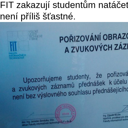
FIT zakazují studentům natáče
není příliš šťastné.