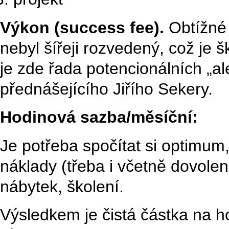
Výkon (success fee).
Obtížné 
nebyl šířeji rozvedený, což je 
je zde řada potencionálních „al
přednášejícího Jiřího Sekery.
Hodinová sazba/měsíční:
Je potřeba spočítat si optimum
náklady (třeba i včetně dovole
nábytek, školení.
Výsledkem je čistá částka na ho